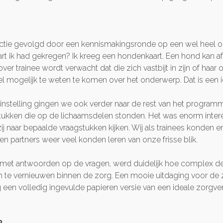
tie gevolgd door een kennismakingsronde op een wel heel ori
t ik had gekregen? Ik kreeg een hondenkaart. Een hond kan af e
 trainee wordt verwacht dat die zich vastbijt in zijn of haar 
l mogelijk te weten te komen over het onderwerp. Dat is een id
instelling gingen we ook verder naar de rest van het programm
stukken die op de lichaamsdelen stonden. Het was enorm inter
ij naar bepaalde vraagstukken kijken. Wij als trainees konden e
n partners weer veel konden leren van onze frisse blik.
met antwoorden op de vragen, werd duidelijk hoe complex de 
om te vernieuwen binnen de zorg. Een mooie uitdaging voor de
 een volledig ingevulde papieren versie van een ideale zorgv