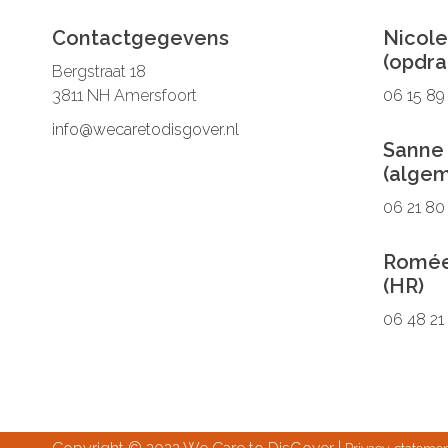
Contactgegevens
Nicole
(opdra
Bergstraat 18
3811 NH Amersfoort
06 15 89
info@wecaretodisgover.nl
Sanne
(alge
06 21 80
Romée
(HR)
06 48 21