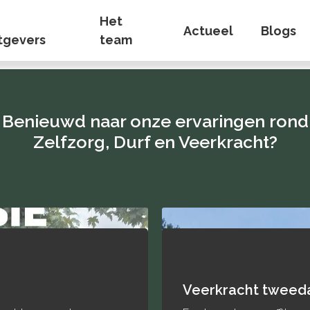
Het
Actueel
Blogs
tgevers
team
Benieuwd naar onze ervaringen rond
Zelfzorg, Durf en Veerkracht?
cht tweedaagse op de Veluwe