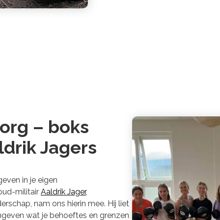
zorg – boks
ldrik Jagers
geven in je eigen
oud-militair
Aaldrik Jager
,
derschap, nam ons hierin mee. Hij liet
angeven wat je behoeftes en grenzen