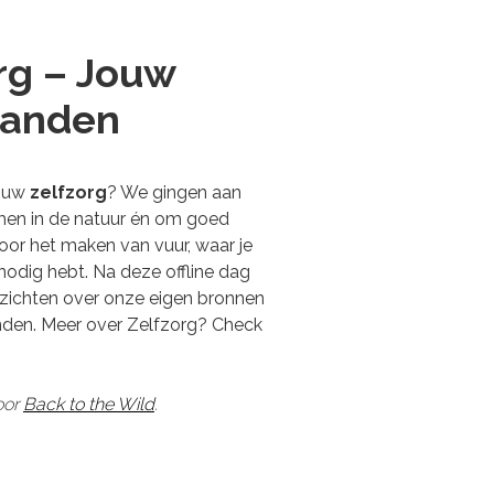
rg – Jouw
branden
jouw
zelfzorg
? We gingen aan
omen in de natuur én om goed
door het maken van vuur, waar je
nodig hebt. Na deze offline dag
nzichten over onze eigen bronnen
randen. Meer over Zelfzorg? Check
oor
Back to the Wild
.