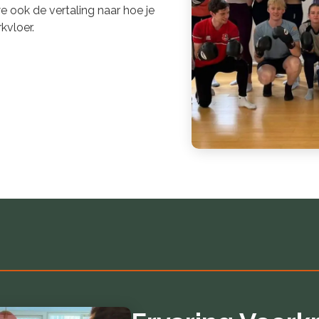
e ook de vertaling naar hoe je
kvloer.