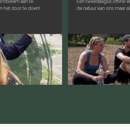
agse offline ervaring om het thema veerkracht te ontdekken. 
an ons maar al te goed leren wat dat eigenlijk inhoudt.