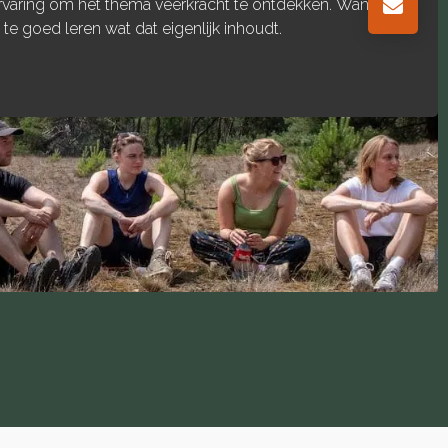
Want
sessie ontdekten we hoe ons lichaam aa
grenzen zijn.