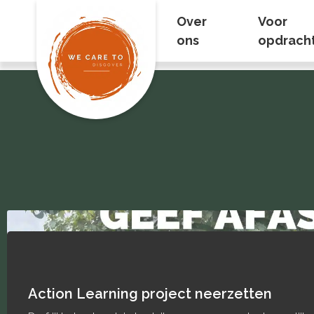
Over
Voor
ons
opdrach
etten
Veerkra