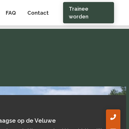
Trainee
FAQ
Contact
worden
Boksen als spiegel van gedrag
Wist jij dat boksen je inzicht kan geven i