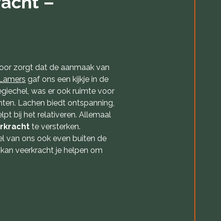
racht –
l voor zorgt dat de aanmaak van
Lamers
gaf ons een kijkje in de
egiechel, was er ook ruimte voor
hten. Lachen biedt ontspanning,
lpt bij het relativeren. Allemaal
rkracht
te versterken.
l van ons ook even buiten de
es kan veerkracht je helpen om