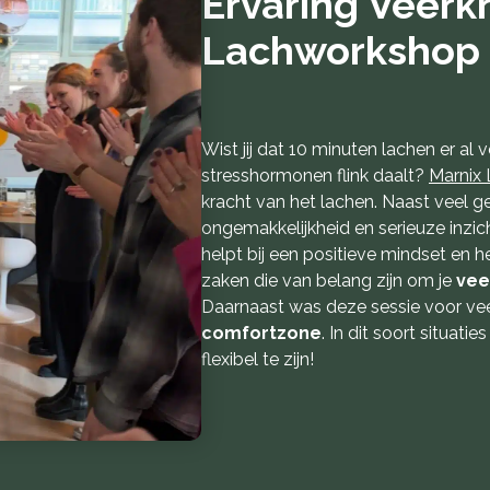
Ervaring Veerk
Lachworkshop
Wist jij dat 10 minuten lachen er a
stresshormonen flink daalt?
Marnix
kracht van het lachen. Naast veel g
ongemakkelijkheid en serieuze inzic
helpt bij een positieve mindset en he
zaken die van belang zijn om je
vee
Daarnaast was deze sessie voor vee
comfortzone
. In dit soort situati
flexibel te zijn!