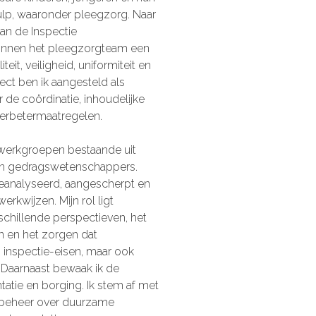
ulp, waaronder pleegzorg. Naar
an de Inspectie
binnen het pleegzorgteam een
teit, veiligheid, uniformiteit en
ject ben ik aangesteld als
 de coördinatie, inhoudelijke
verbetermaatregelen.
n werkgroepen bestaande uit
en gedragswetenschappers.
analyseerd, aangescherpt en
rkwijzen. Mijn rol ligt
schillende perspectieven, het
 en het zorgen dat
n inspectie-eisen, maar ook
k. Daarnaast bewaak ik de
tie en borging. Ik stem af met
 beheer over duurzame