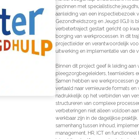
gezinnen met specialistische jeugdh
aanleiding van een inspectiebezoek v
Gezondheidszorg en Jeugd (IGJ) is 
verbetertraject gestart gericht op kwali
borging van werkprocessen. In dit tra
projectleider en verantwoordelijk voor
uitwerking en implementatie van de 
Binnen dit project geef ik leiding aa
pleegzorgbegeleiders, teamleiders 
Samen hebben we werkprocessen ge
vertaald naar vernieuwde formats en we
nadrukkelijk op het verbinden van ver
structureren van complexe processen
verbeteringen niet alleen voldoen aa
werkbaar zijn in de dagelijkse praktij
samenhang tussen inhoud, implementa
management, HR, ICT en functioneel