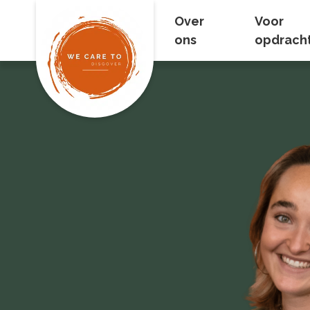
Over
Voor
ons
opdrach