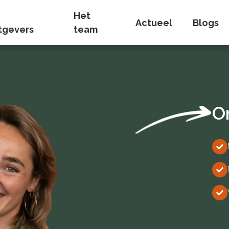
Het
Actueel
Blogs
tgevers
team
O