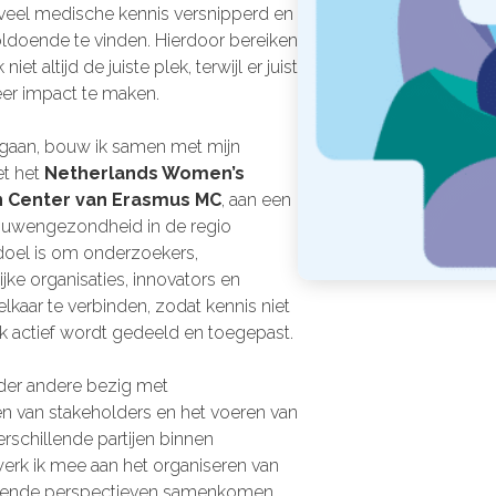
 veel medische kennis versnipperd en
oldoende te vinden. Hierdoor bereiken
iet altijd de juiste plek, terwijl er juist
er impact te maken.
gaan, bouw ik samen met mijn
et het
Netherlands Women’s
n Center van Erasmus MC
, aan een
ouwengezondheid in de regio
doel is om onderzoekers,
ke organisaties, innovators en
kaar te verbinden, zodat kennis niet
k actief wordt gedeeld en toegepast.
nder andere bezig met
n van stakeholders en het voeren van
schillende partijen binnen
rk ik mee aan het organiseren van
illende perspectieven samenkomen