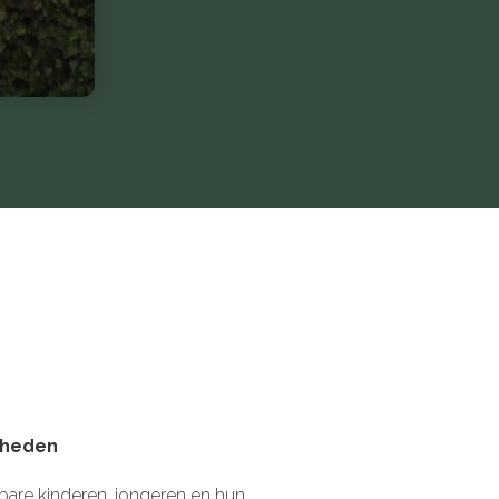
 heden
are kinderen, jongeren en hun