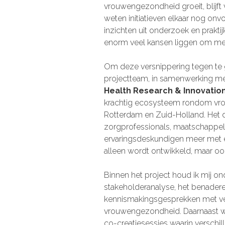
vrouwengezondheid groeit, blijft
weten initiatieven elkaar nog onv
inzichten uit onderzoek en praktijk n
enorm veel kansen liggen om me
Om deze versnippering tegen te 
projectteam, in samenwerking m
Health Research & Innovatio
krachtig ecosysteem rondom vr
Rotterdam en Zuid-Holland. Het 
zorgprofessionals, maatschappelij
ervaringsdeskundigen meer met el
alleen wordt ontwikkeld, maar oo
Binnen het project houd ik mij o
stakeholderanalyse, het benadere
kennismakingsgesprekken met ver
vrouwengezondheid. Daarnaast we
co-creatiesessies waarin versch