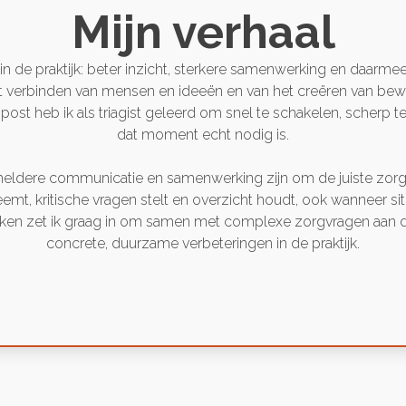
Mijn verhaal
rg in de praktijk: beter inzicht, sterkere samenwerking en daa
et verbinden van mensen en ideeën en van het creëren van bewe
npost heb ik als triagist geleerd om snel te schakelen, scherp t
dat moment echt nodig is.
jk heldere communicatie en samenwerking zijn om de juiste zor
neemt, kritische vragen stelt en overzicht houdt, ook wanneer si
ken zet ik graag in om samen met complexe zorgvragen aan de 
concrete, duurzame verbeteringen in de praktijk.