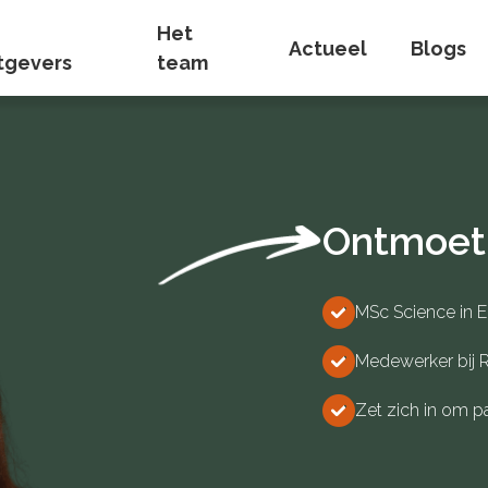
Het
Actueel
Blogs
tgevers
team
Ontmoet
MSc Science in 
Medewerker bij R
Zet zich in om pa