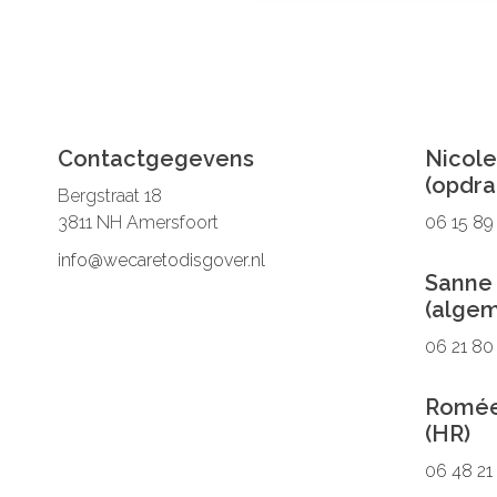
Contactgegevens
Nicole
(opdra
Bergstraat 18
3811 NH Amersfoort
06 15 89
info@wecaretodisgover.nl
Sanne
(alge
06 21 80
Romée
(HR)
06 48 21