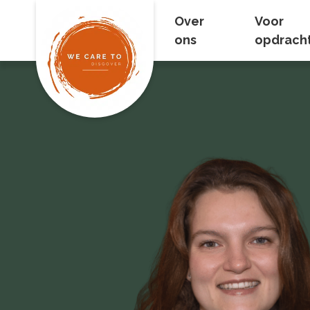
Over
Voor
ons
opdrach