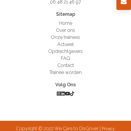
06 48 21 46 97
Sitemap
Home
Over ons
Onze trainees
Actueel
Opdrachtgevers
FAQ
Contact
Trainee worden
Volg Ons
Copyright © 2022 We Care to DisGover |
Privacy