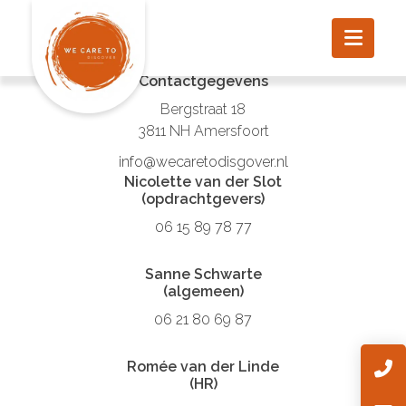
Contactgegevens
Bergstraat 18
3811 NH Amersfoort
info@wecaretodisgover.nl
Nicolette van der Slot
(opdrachtgevers)
06 15 89 78 77
Sanne Schwarte
(algemeen)
06 21 80 69 87
Romée van der Linde
(HR)