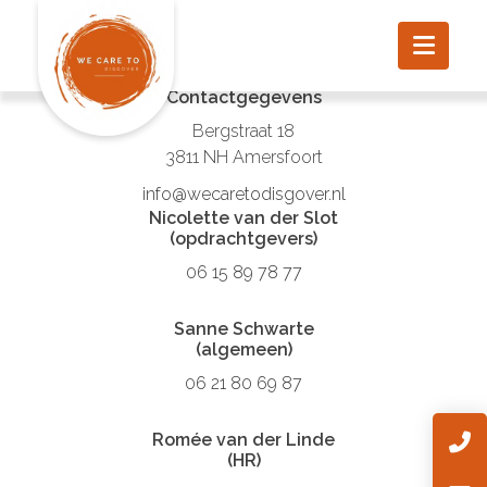
Contactgegevens
Bergstraat 18
3811 NH Amersfoort
info@wecaretodisgover.nl
Nicolette van der Slot
(opdrachtgevers)
06 15 89 78 77
Sanne Schwarte
(algemeen)
06 21 80 69 87
Romée van der Linde
(HR)