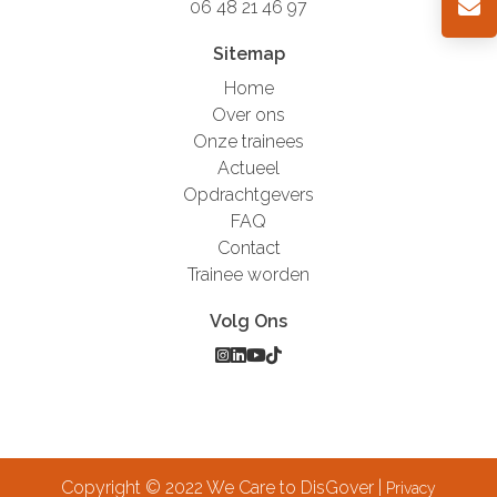
06 48 21 46 97
Sitemap
Home
Over ons
Onze trainees
Actueel
Opdrachtgevers
FAQ
Contact
Trainee worden
Volg Ons
Copyright © 2022 We Care to DisGover |
Privacy