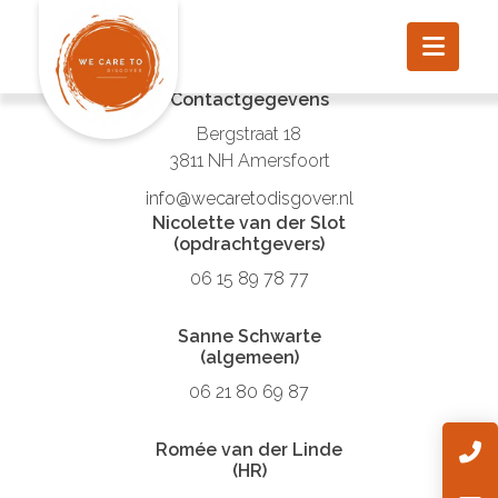
Contactgegevens
Bergstraat 18
3811 NH Amersfoort
info@wecaretodisgover.nl
Nicolette van der Slot
(opdrachtgevers)
06 15 89 78 77
Sanne Schwarte
(algemeen)
06 21 80 69 87
Romée van der Linde
(HR)