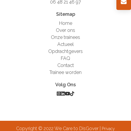
06 48 21 46 97
Sitemap
Home
Over ons
Onze trainees
Actueel
Opdrachtgevers
FAQ
Contact
Trainee worden
Volg Ons
Copyright © 2022 We Care to DisGover |
Privacy