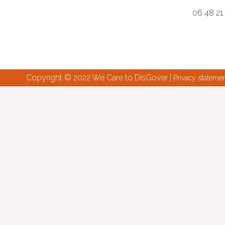
06 48 21
Copyright © 2022 We Care to DisGover |
Privacy stateme