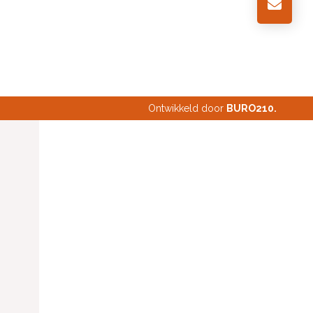
Ontwikkeld door
BURO
210
.