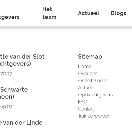
Blog
Het
Actueel
Blogs
tgevers
team
tte van der Slot
Sitemap
chtgevers)
Home
 78 77
Over ons
Onze trainees
Actueel
 Schwarte
Opdrachtgevers
meen)
FAQ
 69 87
Contact
Trainee worden
 van der Linde