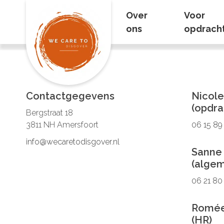
Berichttype:
Over
Voor
ons
opdrach
1
2
Contactgegevens
Nicole
(opdra
Bergstraat 18
3811 NH Amersfoort
06 15 89
info@wecaretodisgover.nl
Sanne
(alge
06 21 80
Romée
(HR)